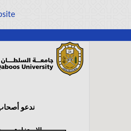
bsite
ندعو أصحاب
الاستفادة من 